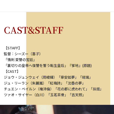
CAST&STAFF
【STAFF】
監督：シーズー（喜子）
「情刺 愛讐の宮廷」
「裏切りの皇帝へ復讐を誓う転生皇后」『爹地』(原題)
【CAST】
ジョウ・ジュンウェイ（周峻緯）「寧安如夢」「琉璃」
ジュ・リーラン（朱麗嵐）「紅梅詩」「沈香の夢」
チュエン・ペイルン（権沛倫）「花の都に虎われて」「扶揺」
ツァオ・サイヤー（白川）「玉茗茶骨」「吉天照」