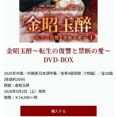
金昭玉醉～転生の復讐と禁断の愛～
DVD-BOX
2025年中国／中国語 日本語字幕／各巻4話収録（7枚組）／全28話
(各話約20分)
原題：金昭玉醉
2026年5月2日（土）発売
価格：￥14,000＋税
購入する